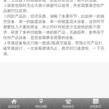
束，无论瓶子的高矮胖瘦，还是异类造型，都可以包装。
2.袋装包装时无论大袋小袋都可以使用，所有需要真空的产
品都可以应用。
3.同款产品比，经济实惠，省略了多重环节，比如单一的抽
空设备、单一的旋盖设备、单一的锁盖流水设备，这些环节
都要投入大量的资金，本公司针对投资少见效快的客户需
求，研发了多种功能集一体的新产品，无破损率，效率高于
任何产品设备，是您发展事业需要的设备。
4.常规设备每次只能一瓶或2瓶真空旋盖，而我公司产品打
破常规设计，一次多瓶摆满为止，真空封口速度快，一下完
成。
返回首页
网站地图
热线电话
在线留言