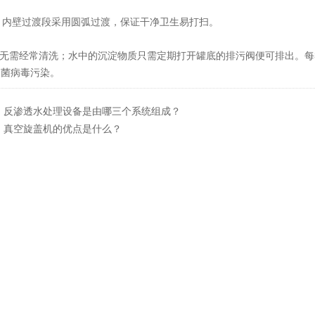
 内壁过渡段采用圆弧过渡，保证干净卫生易打扫。
无需经常清洗；水中的沉淀物质只需定期打开罐底的排污阀便可排出。每3
细菌病毒污染。
：
反渗透水处理设备是由哪三个系统组成？
：
真空旋盖机的优点是什么？